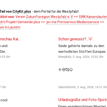
Teil von 
CityKit.plus
- dem Portal für die Westpfalz!
ützt von: 
Verein 
Zukunftsregion Westpfalz e. V.
 ++ 
SWK Kaiserslauter
mbH
 | Projekt Gemeinde.plus ++ 
 pri-me Printservice Medienservice
 ++ 
ser in Lautern
Westpfalz mit Gartenschau Kaiserslautern.
Schon gewusst?...💡
n und
Seide gehörte damals zu den
Die
wertvollsten Stoffen Europas
wieder zum
0:53
Uhr
die Region wirtschaftlich zu
Westpfalz,
5. Aug. 2026, 10:02
Uhr
robieren und
stärken und mit dem Ziel,
unabhängiger von Importen zu
🤘😍🥰😋
nd
werden, ließ Herzog Christian I
ahren
rund 10.000 Maulbeerbäume in
e aus
Zweibrücken pflanzen. Erfahrt
7
Uhr
SalonSchmitt,
3. Aug. 2026, 18:31
Uh
k,
mehr dazu in unserem Post!
und Technik
Weitere spannende Fakten übe
 cool
d
unsere Region findet ihr unter
Einen wunderschönen Montag