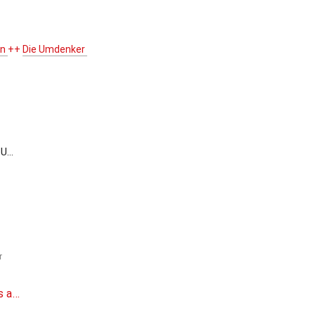
n 
++ 
Die Umdenker 
. Um
V.
r
r
Urlaubsgrüße und Foto-Spots aus der Westpfalz! 🏖️📸