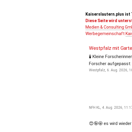
Kaiserslautern.plus ist 
Diese Seite wird unterst
Medien & Consulting G
Werbegemeinschaft 
Kai
🧪 Kleine Forscherinne
Forscher aufgepasst: 
MI(N)Tmachwelt lädt 
Westpfalz,
6. Aug. 2026, 1
Experimentieren, Ausp
Staunen ein! 🔬 Am 22. August
2026 können Kinder u
Jugendliche ab vier J
spannende Phänomen
NFH KL,
4. Aug. 2026, 11:1
Mathematik, Informati
Naturwissenschaften 
😍🤪🤩 es wird wieder
(MINT) entdecken un